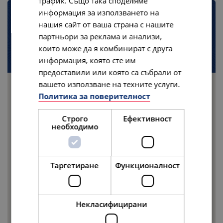
трафик. Също така споделяме
информация за използването на
Местоположение
нашия сайт от ваша страна с нашите
партньори за реклама и анализи,
2900 N Kings Highway Myrtle Beach , South Carolina ,
които може да я комбинират с друга
29577
информация, която сте им
предоставили или която са събрали от
вашето използване на техните услуги.
Политика за поверителност
Строго
Ефективност
необходимо
Таргетиране
Функционалност
Некласифицирани