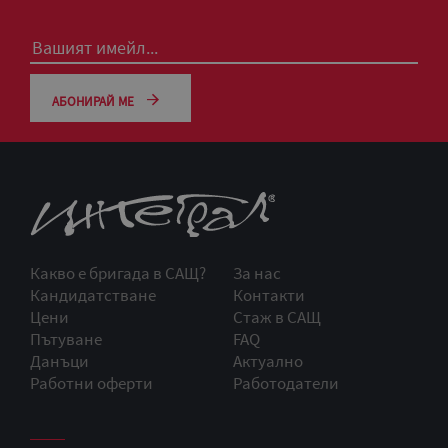
АБОНИРАЙ МЕ
Какво е бригада в САЩ?
За нас
Кандидатстване
Контакти
Цени
Стаж в САЩ
Пътуване
FAQ
Данъци
Актуално
Работни оферти
Работодатели