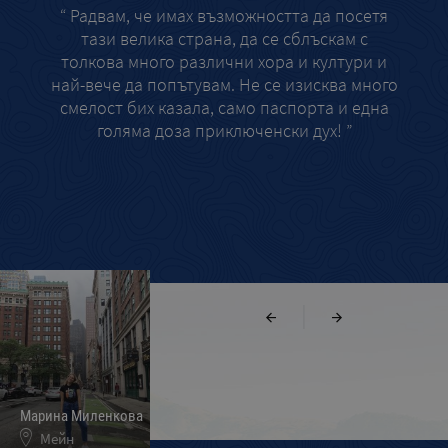
“ Радвам, че имах възможността да посетя
“
тази велика страна, да се сблъскам с
интер
толкова много различни хора и култури и
Sant
най-вече да попътувам. Не се изисква много
запи
смелост бих казала, само паспорта и една
н
голяма доза приключенски дух! ”
|
Марина Миленкова
Ивелин Кръстев
Меги и Светлин
Мейн
Калифорния
Мериленд