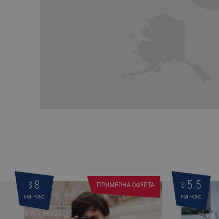
8
5.5
$
$
ПРИМЕРНА ОФЕРТА
на час
на час