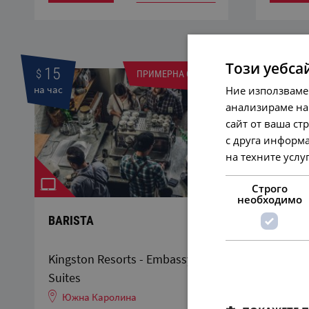
Този уебса
15
$
ПРИМЕРНА ОФЕРТА
на час
Ние използваме
анализираме на
сайт от ваша ст
с друга информа
на техните услуг
Строго
необходимо
BARISTA
Kingston Resorts - Embassy
Suites
Южна Каролина