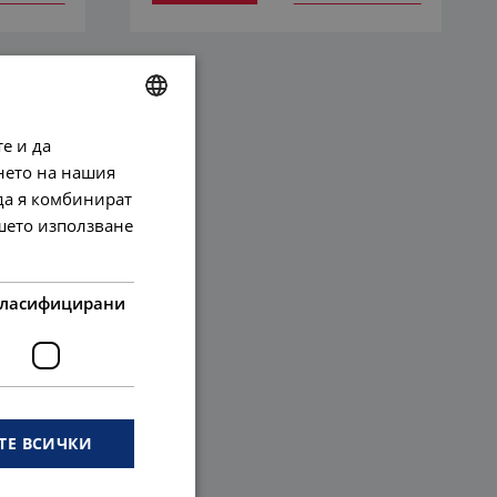
е и да
BULGARIAN
нето на нашия
ENGLISH
 да я комбинират
ашето използване
ласифицирани
ТЕ ВСИЧКИ