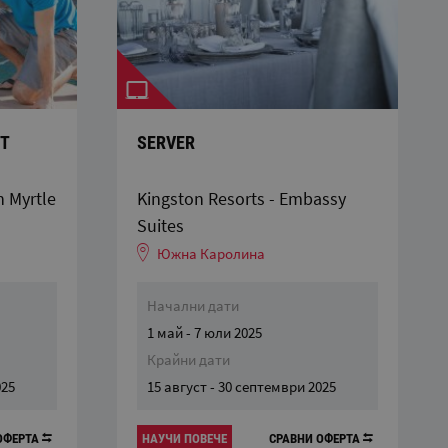
NT
SERVER
n Myrtle
Kingston Resorts - Embassy
Suites
Южна Каролина
Начални дати
1 май - 7 юли 2025
Крайни дати
025
15 август - 30 септември 2025
ОФЕРТА
НАУЧИ ПОВЕЧЕ
СРАВНИ ОФЕРТА