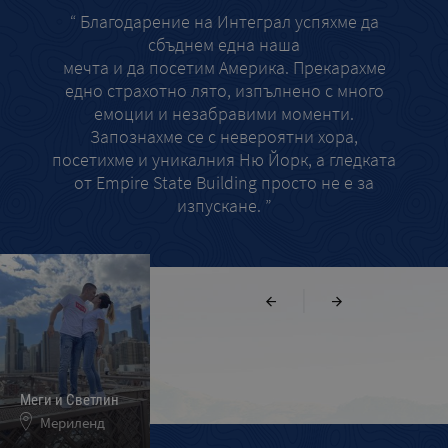
“ Благодарение на Интеграл успяхме да
та
сбъднем една наша
толк
мечта и да посетим Америка. Прекарахме
най-в
едно страхотно лято, изпълнено с много
смел
емоции и незабравими моменти.
Запознахме се с невероятни хора,
посетихме и уникалния Ню Йорк, а гледката
от Empire State Building просто не е за
изпускане. ”
|
Меги и Светлин
Марина Миленкова
Милена Цветкова
Мериленд
Мейн
Масачузетц