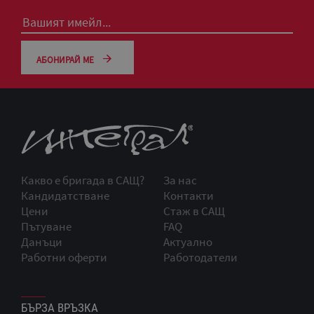
АБОНИРАЙ МЕ
Какво е бригада в САЩ?
За нас
Кандидатстване
Контакти
Цени
Стаж в САЩ
Пътуване
FAQ
Данъци
Актуално
Работни оферти
Работодатели
БЪРЗА ВРЪЗКА