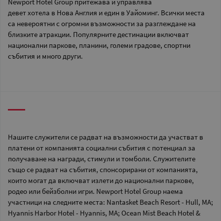
Newport Hotel Group притежава и управлява
девет хотела в Нова Англия и един в Уайоминг. Всички места
са невероятни с огромни възможности за разглеждане на
близките атракции. Популярните дестинации включват
национални паркове, планини, големи градове, спортни
събития и много други.
Нашите служители се радват на възможности да участват в
платени от компанията социални събития с потенциал за
получаване на награди, стимули и томболи. Служителите
също се радват на събития, спонсорирани от компанията,
които могат да включват излети до национални паркове,
родео или бейзболни игри. Newport Hotel Group наема
участници на следните места: Nantasket Beach Resort - Hull, MA;
Hyannis Harbor Hotel - Hyannis, MA; Ocean Mist Beach Hotel &