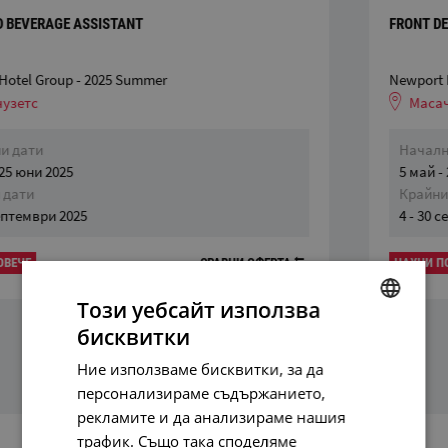
FRONT DESK
Newport Hotel Group - 2025 Summer
Масачузетс
Начални дати
5 май - 25 юни 2025
Крайни дати
4 - 30 септември 2025
НАУЧИ ПОВЕЧЕ
СРАВНИ ОФЕРТА
Този уебсайт използва
бисквитки
BULGARIAN
Ние използваме бисквитки, за да
ENGLISH
персонализираме съдържанието,
рекламите и да анализираме нашия
трафик. Също така споделяме