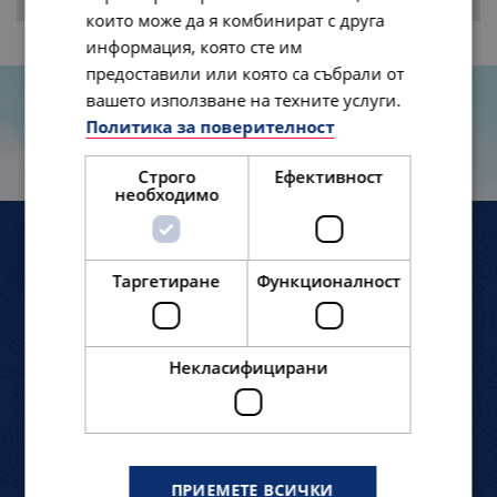
които може да я комбинират с друга
информация, която сте им
предоставили или която са събрали от
вашето използване на техните услуги.
Политика за поверителност
ПЪТЕШЕСТВЕНИЦИТЕ РАЗКАЗВАТ
Строго
Ефективност
необходимо
АЛЯСКА Е ЕДНО ОТ НАЙ-ВЪЛШЕБНИТЕ И
ЛЯ
Таргетиране
Функционалност
УНИКАЛНИ МЕСТА В АМЕРИКА
“ Ра
“ Това място не може да бъде описано с
та
Некласифицирани
думи, както и Северното сияние. То просто
толк
трябва да се посети, види и почувства! ”
най-в
смел
ПРИЕМЕТЕ ВСИЧКИ