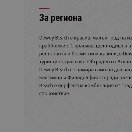
За региона
Dewey Beach е красив, малък град на и
крайбрежие. С красива, целогодишна а
ресторанти и безмитни магазини, в De
туристи от цял свят. Обграден от Атлан
Dewey Beach се намира само на два час
Балтимор и Филаделфия. Поради разп
Beach е перфектна комбинация от град
спокойствие.