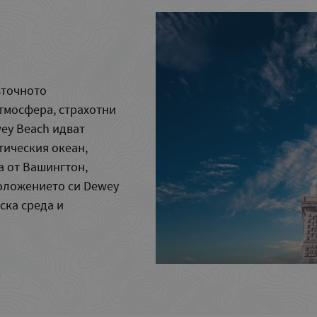
зточното
тмосфера, страхотни
wey Beach идват
тическия океан,
а от Вашингтон,
оложението си Dewey
ска среда и