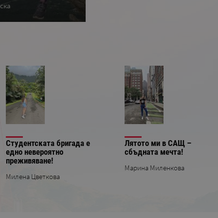
ска
Масачузетц
Студентската бригада е
Лятото ми в САЩ –
еднo невероятно
сбъдната мечта!
преживяване!
Марина Миленкова
Милена Цветкова