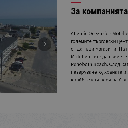
За компанията
Atlantic Oceanside Motel
големите търговски цент
от данъци магазини! На н
Motel можете да вземете 
Rehoboth Beach. След кат
пазаруването, храната и
крайбрежни алеи на Атл