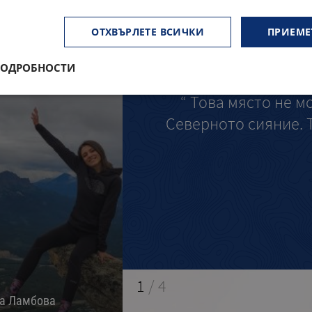
ОТХВЪРЛЕТЕ ВСИЧКИ
ПРИЕМЕ
АЛЯСКА Е ЕДНО ОТ НА
ПОДРОБНОСТИ
“ Това място не м
Северното сияние. Т
1
/
4
на Ламбова
Милена Цветкова
М