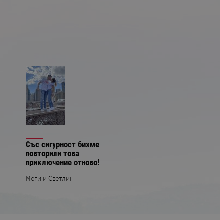
Мейн
Мериленд
Със сигурност бихме
повторили това
приключение отново!
Меги и Светлин