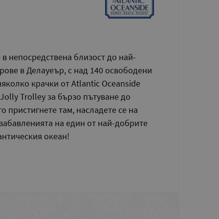
 е в непосредствена близост до най-
рове в Делауеър, с над 140 освободени
яколко крачки от Atlantic Oceanside
Jolly Trolley за бързо пътуване до
о пристигнете там, насладете се на
 забавленията на един от най-добрите
антическия океан!