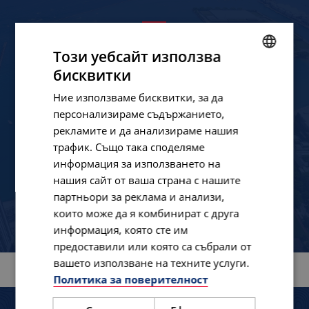
Имаш договор с работодател?
Този уебсайт използва
бисквитки
BULGARIAN
Поканен си от работодател да се
Ние използваме бисквитки, за да
ENGLISH
персонализираме съдържанието,
върнеш?
рекламите и да анализираме нашия
Не отлагай, само на крачка си!
трафик. Също така споделяме
информация за използването на
нашия сайт от ваша страна с нашите
партньори за реклама и анализи,
ПОДГОТВЕТЕ ДОКУМЕНТАЦИЯТА ДНЕС
които може да я комбинират с друга
информация, която сте им
предоставили или която са събрали от
вашето използване на техните услуги.
Политика за поверителност