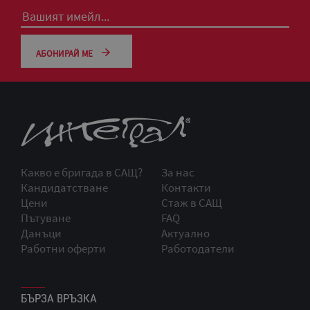
АБОНИРАЙ МЕ
Какво е бригада в САЩ?
За нас
Кандидатстване
Контакти
Цени
Стаж в САЩ
Пътуване
FAQ
Данъци
Актуално
Работни оферти
Работодатели
БЪРЗА ВРЪЗКА