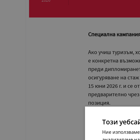
Специална кампания 
Ако учиш туризъм, х
е конкретна възмож
преди дипломирането
осигуряване на стаж
15 юни 2026 г. и се 
предварително чрез 
позиция.
Фокусът на кампания
Този уебса
кулинарията
, къдет
Ние използваме
позиции в хотели, р
анализираме на