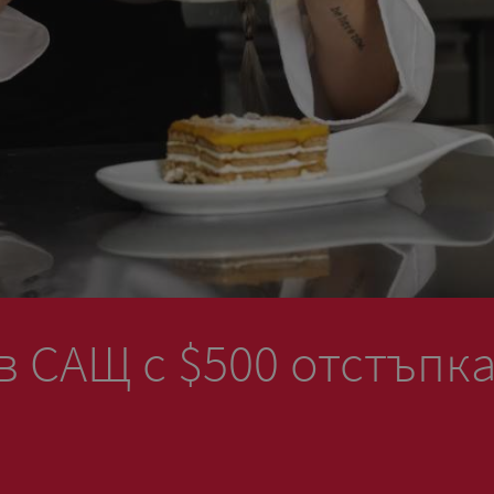
в САЩ с $500 отстъпк