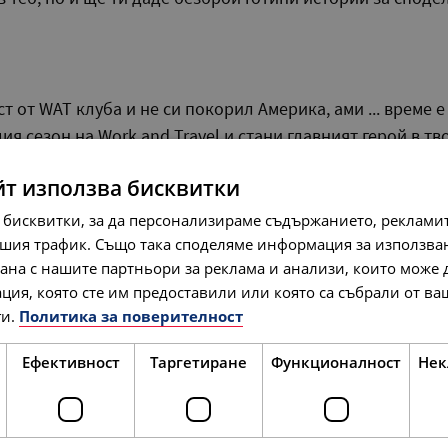
ст от WAT клуба и не си покорил Америка, ами ... време е
ия сезон на Work and Travel и стани главният герой в т
йт използва бисквитки
3 вече започнаха! Бъди сред първите, които ще се възп
 бисквитки, за да персонализираме съдържанието, рекламит
шия трафик. Също така споделяме информация за използва
голямото разнообразие от
работни оферти
!
рана с нашите партньори за реклама и анализи, които може
ция, която сте им предоставили или която са събрали от в
и.
Политика за поверителност
 както ти е удобно - на място в наш офис или пък онла
азкажат всичко за бригадите, включително какви защити
Ефективност
Таргетиране
Функционалност
Нек
добрата позиция при евентуални непредвидени промени
дестинации, отзивите от вече пътувалите студенти и п