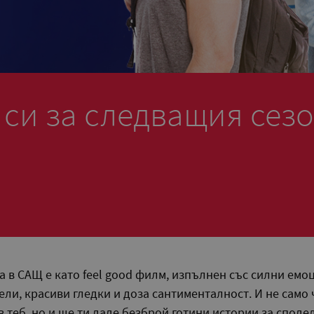
 си за следващия сез
а в САЩ е като feel good филм, изпълнен със силни емо
ли, красиви гледки и доза сантименталност. И не само 
 теб, но и ще ти даде безброй готини истории за сподел