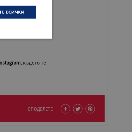
ТЕ ВСИЧКИ
амата, най-важното
то ни позвъни на
Instagram
, където те
СПОДЕЛЕТЕ