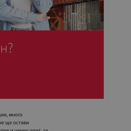
он?
ции, много
че ще остави
яне и ценен опит, за