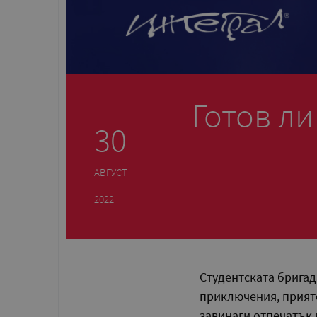
Готов ли
30
АВГУСТ
2022
Студентската бригад
приключения, прияте
завинаги отпечатък в