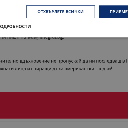
ОТХВЪРЛЕТЕ ВСИЧКИ
ПРИЕМЕ
гурен какво точно се изисква, за да се включиш в прогр
ПОДРОБНОСТИ
ако случайно не намираш отговор на някой въпрос, прос
к ни пиши на
wat@integral.bg!
лнително вдъхновение не пропускай да ни последваш в
ихнати лица и спиращи дъха американски гледки!