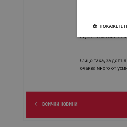
Ако все още не си си
ПОКАЖЕТЕ 
ще намериш
ТУК
, а 
02/80 50 600 или пъ
Също така, за допъ
очаква много от усм
ВСИЧКИ НОВИНИ